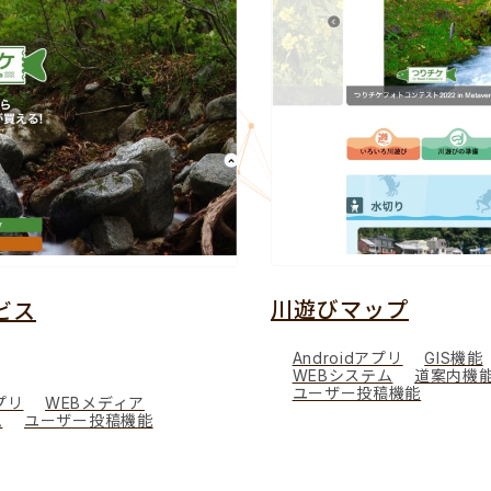
川遊びマップ
Androidアプリ
GIS機能
iOSアプリ
SNS拡張機能
WEBシステム
道案内機能
WEBメディア
まとめ機能
ユーザー投稿機能