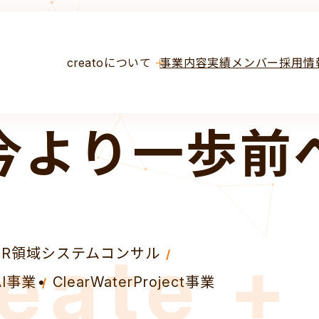
社会の
幸せ
の
creatoについて
事業内容
実績
メンバー
採用情
今より一歩前
te + to
HR領域システムコンサル
AI事業
ClearWaterProject事業