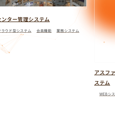
業務システム
アスファルトプラント工場出荷
ステム
WEBシステム
クラウド型システム
会